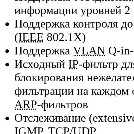
информации уровней
2
Поддержка контроля до
(
IEEE
802.1X)
Поддержка
VLAN
Q-in
Исходный
IP
-фильтр
дл
блокирования нежелате
фильтрации на каждом 
ARP
-фильтров
Отслеживание (extensiv
IGMP
,
TCP
/
UDP