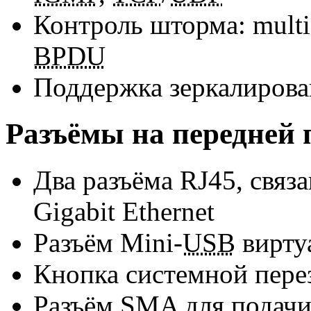
Контроль шторма: multic
BPDU
Поддержка зеркалирован
Разъёмы на передней 
Два разъёма RJ45, связ
Gigabit Ethernet
Разъём
Mini-
USB
вирту
Кнопка системной пере
Разъём SMA для подачи