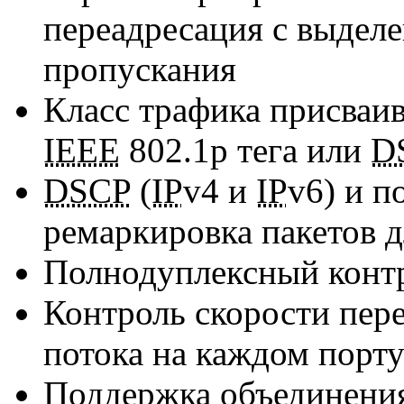
переадресация с выдел
пропускания
Класс трафика присваив
IEEE
802.1p тега или
D
DSCP
(
IP
v4 и
IP
v6) и 
ремаркировка пакетов 
Полнодуплексный контр
Контроль скорости пер
потока на каждом порт
Поддержка объединения