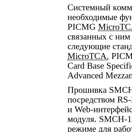
Системный комм
необходимые фун
PICMG
MicroT
связанных с ни
следующие стан
MicroTCA
, PIC
Card Base Specif
Advanced Mezzani
Прошивка
SMCH
посредством
RS-
и
Web-интерфей
модуля.
SMCH-1
режиме для рабо