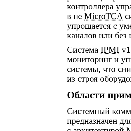
контроллера упр
в не
MicroTCA
с
упрощается с у
каналов или без
Система
IPMI
v1
мониторинг и уп
системы, что сн
из строя оборудо
Области при
Системный комм
предназначен дл
с архитектурой