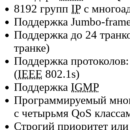
8192 групп
IP
c многоа
Поддержка Jumbo-frame
Поддержка до 24 транко
транке)
Поддержка протоколов
(
IEEE
802.1s)
Поддержка
IGMP
Программируемый мног
с четырьмя QoS класса
Строгий приоритет или 