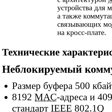
устройства для 
а также коммута
связывающих м
на
кросс-плате
.
Технические характери
Неблокируемый коммут
Размер буфера 500 кбай
8192
MAC
-адреса и 40
стандарт
IEEE
802.1Q