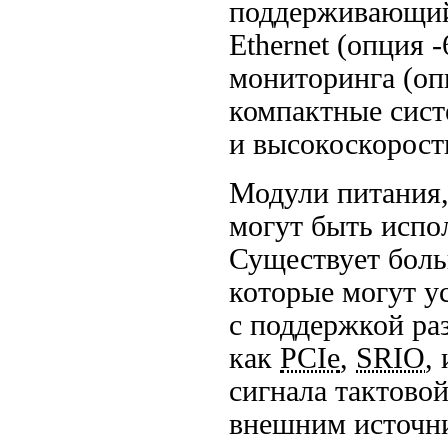
поддерживающий 
Ethernet (опция
-
мониторинга (о
компактные сис
и высокоскорост
Модули питания,
могут быть испо
Существует боль
которые могут ус
с поддержкой ра
как
PCIe
,
SRIO
,
сигнала тактово
внешним источн