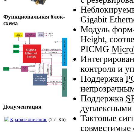
Неблокируем
Функциональная блок-
Gigabit Ethern
схема
Модуль форм
Height, соот
PICMG
Micr
Интегрирован
контроля и у
Поддержка
P
непрозрачны
Поддержка
S
дуплексными
Документация
Тактовые си
Краткое описание
(551 Кб)
совместимые