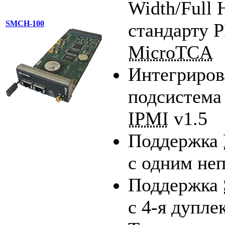
Width/Full 
SMCH-100
стандарту
MicroTCA
Интегриров
подсистема
IPMI
v1.5
Поддержка
с одним не
Поддержка
с
4-я
дупле