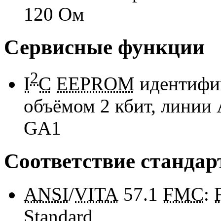
120 Ом
Сервисные функции
2
I
C
EEPROM
идентифи
объёмом 2 кбит, линии 
GA1
Соответствие стандар
ANSI
/
VITA
57.1
FMC
:
Standard