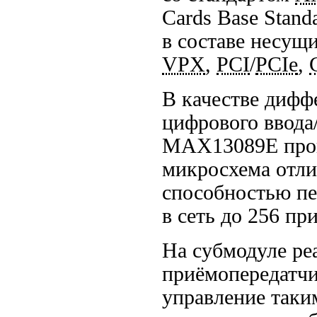
Cards Base Stand
в составе несущ
VPX
,
PCI
/
PCIe
,
В качестве дифф
цифрового ввод
MAX13089E прои
микросхема отли
способностью пе
в сеть до 256 пр
На субмодуле ре
приёмопередатч
управление таки