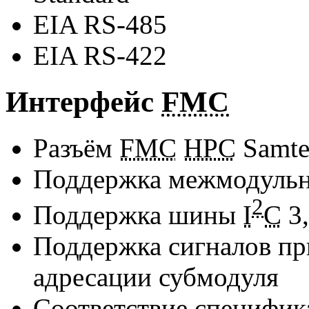
EIA RS-485
EIA RS-422
Интерфейс
FMC
Разъём
FMC
HPC
Samte
Поддержка межмодульно
2
Поддержка шины
I
C
3,
Поддержка сигналов пр
адресации субмодуля
Соответствие специфи